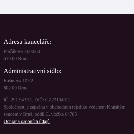
Adresa kanceláře:
Pražákova 1000/60
619 00 Brno
Administrativní sídlo:
Rašínova 103/2
602 00 Brno
IČ: 291 94 911, DIČ: CZ29194911
Společnost je zapsána v obchodním rejstříku vedeném Krajským
soudem v Brně, oddíl C, vložka 64785
Ochrana osobních údajů