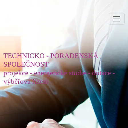
TECHNICKO - PORADENSKÁ
SPOLEČNOST
projekce - energetické studie - dotace -
výběřová řízení